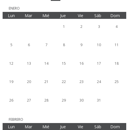
ENERO
Lun
Mar
Mié
Jue
Vie
Sáb
Dom
29
30
31
1
2
3
4
5
6
7
8
9
10
11
12
13
14
15
16
17
18
19
20
21
22
23
24
25
26
27
28
29
30
31
FEBRERO
Lun
Mar
Mié
Jue
Vie
Sáb
Dom