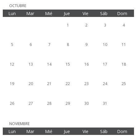
OCTUBRE
Lun
Mar
Mié
Jue
Vie
Sáb
Dom
1
2
3
4
5
6
7
8
9
10
11
12
13
14
15
16
17
18
19
20
21
22
23
24
25
26
27
28
29
30
31
NOVIEMBRE
Lun
Mar
Mié
Jue
Vie
Sáb
Dom