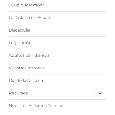
¿Qué queremos?
La Dislexia en España
Discalculia
Legislación
Adultos con dislexia
Vuestras historias
Día de la Dislexia
expande
Recursos
el
menú
inferior
Nuestros Asesores Técnicos