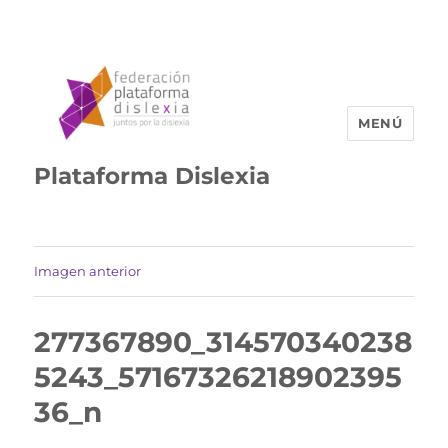
MENÚ
Plataforma Dislexia
Imagen anterior
277367890_314570340238
5243_57167326218902395
36_n