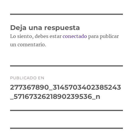
Deja una respuesta
Lo siento, debes estar
conectado
para publicar
un comentario.
Navegación
PUBLICADO EN
de
277367890_3145703402385243
_5716732621890239536_n
entradas