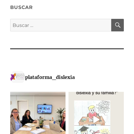
BUSCAR
BU
Buscar
por:
plataforma_dislexia