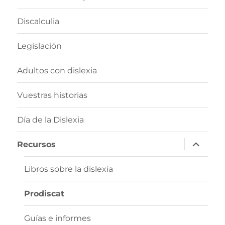
Discalculia
Legislación
Adultos con dislexia
Vuestras historias
Día de la Dislexia
expande
Recursos
el
menú
inferior
Libros sobre la dislexia
Prodiscat
Guías e informes