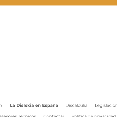
s?
La Dislexia en España
Discalculia
Legislació
Asesores Técnicos
Contactar
Política de privacidad