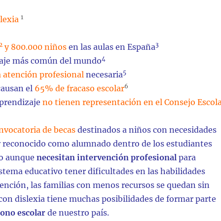
1
lexia
2
3
y 800.000 niños
en las aulas en España
4
dizaje más común del mundo
5
a atención profesional
necesaria
6
causan el
65% de fracaso escolar
aprendizaje
no tienen representación en el Consejo Escol
onvocatoria de becas
destinados a niños con necesidades
ar reconocido como alumnado dentro de los estudiantes
vo aunque
necesitan intervención profesional
para
stema educativo tener dificultades en las habilidades
rvención, las familias con menos recursos se quedan sin
con dislexia tiene muchas posibilidades de formar parte
ono escolar
de nuestro país.