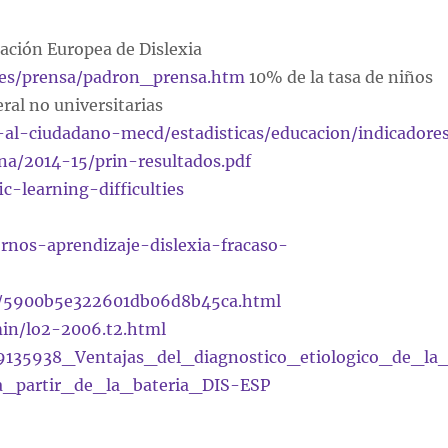
iación Europea de Dislexia
.es/prensa/padron_prensa.htm
10% de la tasa de niños
al no universitarias
al-ciudadano-mecd/estadisticas/educacion/indicadore
ana/2014-15/prin-resultados.pdf
ic-learning-difficulties
ornos-aprendizaje-dislexia-fracaso-
6/5900b5e322601db06d8b45ca.html
min/lo2-2006.t2.html
309135938_Ventajas_del_diagnostico_etiologico_de_la
a_partir_de_la_bateria_DIS-ESP