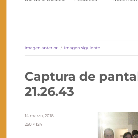
Imagen anterior
Imagen siguiente
Captura de pantall
21.26.43
Publicado
14 marzo, 2018
el
Tamaño
250 × 124
completo