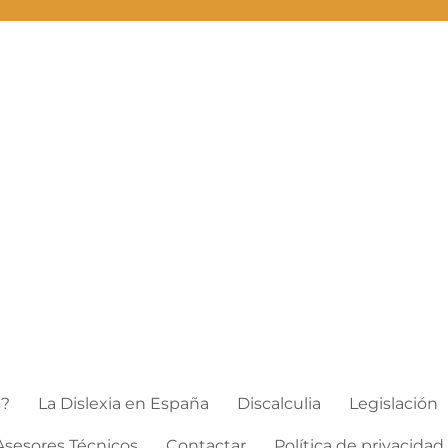
s?
La Dislexia en España
Discalculia
Legislación
Asesores Técnicos
Contactar
Política de privacidad