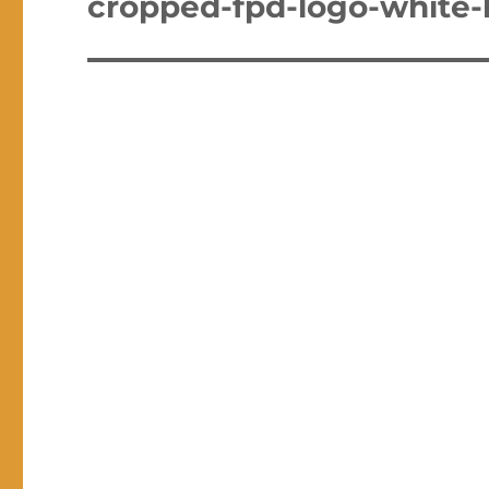
cropped-fpd-logo-white
entradas