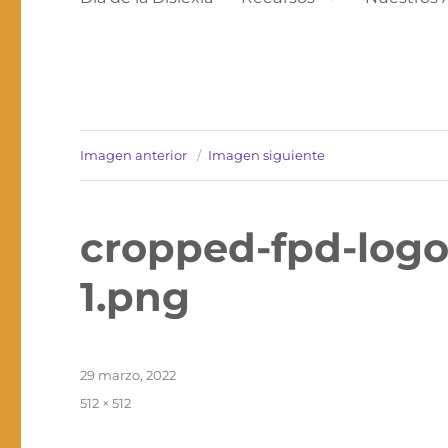
Imagen anterior
Imagen siguiente
cropped-fpd-log
1.png
Publicado
29 marzo, 2022
el
Tamaño
512 × 512
completo