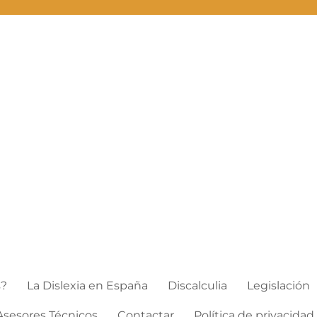
s?
La Dislexia en España
Discalculia
Legislación
Asesores Técnicos
Contactar
Política de privacidad