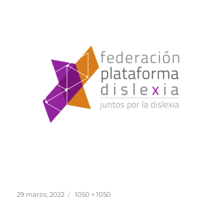
Publicado
Tamaño
29 marzo, 2022
1050 × 1050
el
completo