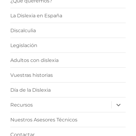
¿Qué queremos?
La Dislexia en España
Discalculia
Legislación
Adultos con dislexia
Vuestras historias
Día de la Dislexia
expande
Recursos
el
menú
inferior
Nuestros Asesores Técnicos
Contactar