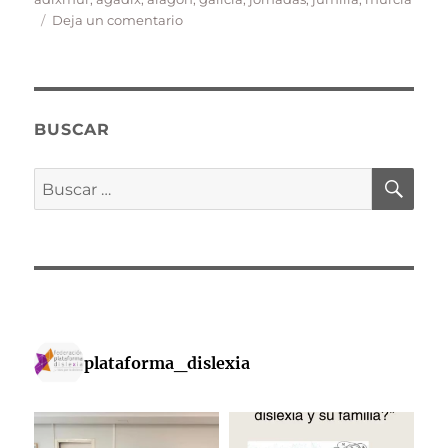
en
Deja un comentario
Jornadas
de
Dislexia
BUSCAR
BU
Buscar
por:
plataforma_dislexia