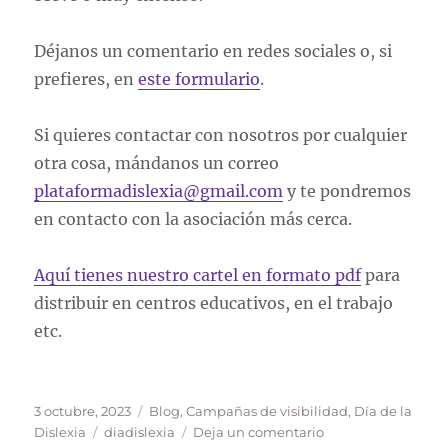
Déjanos un comentario en redes sociales o, si
prefieres, en
este formulario
.
Si quieres contactar con nosotros por cualquier
otra cosa, mándanos un correo
plataformadislexia@gmail.com
y te pondremos
en contacto con la asociación más cerca.
Aquí tienes nuestro cartel en formato pdf
para
distribuir en centros educativos, en el trabajo
etc.
Publicado
Categorías
3 octubre, 2023
Blog
,
Campañas de visibilidad
,
Día de la
el
Etiquetas
en
Dislexia
diadislexia
Deja un comentario