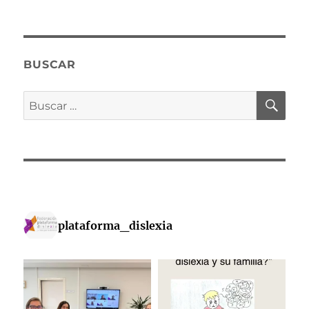
Día
de
la
Dislexia
2023
BUSCAR
BU
Buscar
por:
plataforma_dislexia