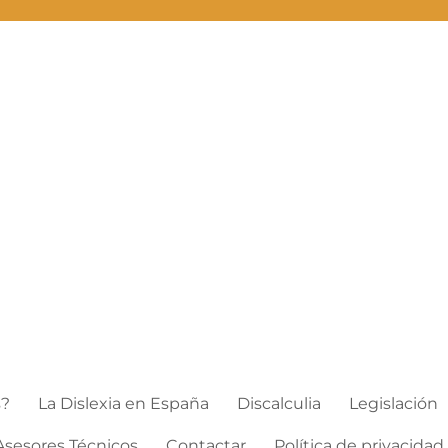
s?
La Dislexia en España
Discalculia
Legislación
Asesores Técnicos
Contactar
Política de privacidad