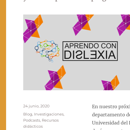
Publicado
24 junio, 2020
En nuestro próxi
el
Categorías
Blog
,
Investigaciones
,
departamento de
Podcasts
,
Recursos
Universidad del 
didácticos