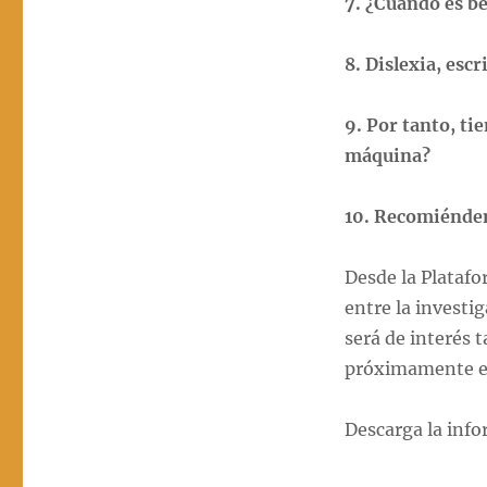
7. ¿Cuándo es be
8. Dislexia, esc
9. Por tanto, ti
máquina?
10. Recomiénden
Desde la Platafo
entre la investi
será de interés 
próximamente en
Descarga la info