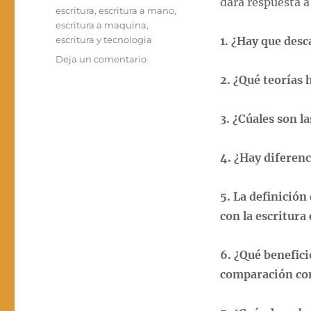
dará respuesta a
Etiquetas
escritura
,
escritura a mano
,
escritura a maquina
,
escritura y tecnologia
1. ¿Hay que desc
en
Deja un comentario
La
2. ¿Qué teorías 
escritura:
¿a
mano
3. ¿Cúales son l
o
a
4. ¿Hay diferenc
maquina?
5. La definición
con la escritura
6. ¿Qué benefici
comparación con