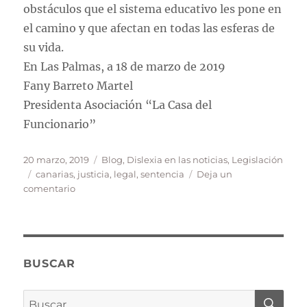
obstáculos que el sistema educativo les pone en
el camino y que afectan en todas las esferas de
su vida.
En Las Palmas, a 18 de marzo de 2019
Fany Barreto Martel
Presidenta Asociación “La Casa del
Funcionario”
Publicado
Categorías
20 marzo, 2019
Blog
,
Dislexia en las noticias
,
Legislación
el
Etiquetas
canarias
,
justicia
,
legal
,
sentencia
Deja un
en
comentario
Sentencia
sobre
la
dislexia
en
BUSCAR
Canarias
BU
Buscar