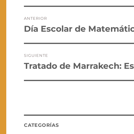
Navegación
ANTERIOR
de
Día Escolar de Matemáti
Entrada
anterior:
entradas
SIGUIENTE
Tratado de Marrakech: Es
Entrada
siguiente:
CATEGORÍAS