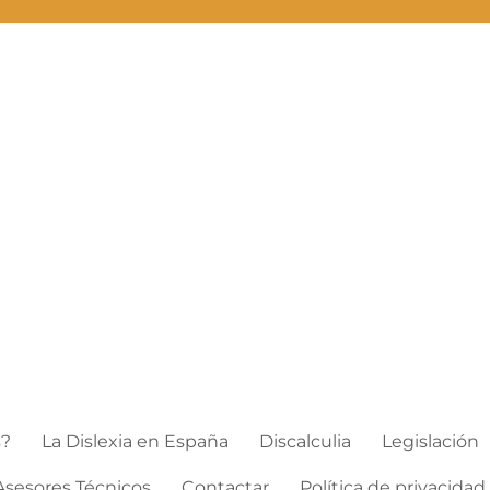
s?
La Dislexia en España
Discalculia
Legislación
Asesores Técnicos
Contactar
Política de privacidad